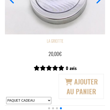
LA GRIOTTE
11,00
€
0 avis
R
AJOUTER
AU PANIER