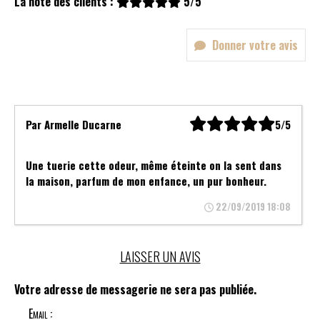
La note des clients :
5/5
Donner votre avis
Par
Armelle Ducarne
5/5
Une tuerie cette odeur, même éteinte on la sent dans
la maison, parfum de mon enfance, un pur bonheur.
22/09/2019 18:08
LAISSER UN AVIS
Votre adresse de messagerie ne sera pas publiée.
Email :