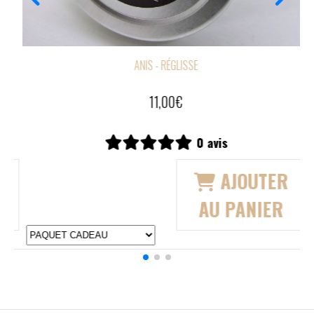
ANIS - RÉGLISSE
40,00
€
1 avis
UTER
AJOUTE
NIER
AU PANIE