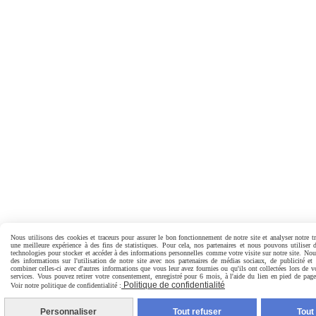
Nous utilisons des cookies et traceurs pour assurer le bon fonctionnement de notre site et analyser notre tr
une meilleure expérience à des fins de statistiques. Pour cela, nos partenaires et nous pouvons utiliser 
technologies pour stocker et accéder à des informations personnelles comme votre visite sur notre site. No
des informations sur l'utilisation de notre site avec nos partenaires de médias sociaux, de publicité et
combiner celles-ci avec d'autres informations que vous leur avez fournies ou qu'ils ont collectées lors de vo
services. Vous pouvez retirer votre consentement, enregistré pour 6 mois, à l'aide du lien en pied de pa
Politique de confidentialité
Voir notre politique de confidentialité :
Personnaliser
Tout refuser
Tout