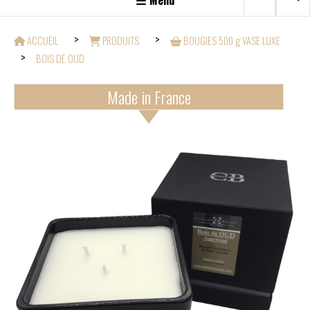
Menu
ACCUEIL
PRODUITS
BOUGIES 500 g VASE LUXE
BOIS DE OUD
Made in France