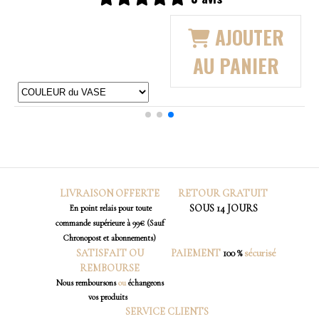
 PANIER
AU PA
LIVRAISON OFFERTE
RETOUR
GRATUIT
SOUS 14 JOURS
En point relais pour toute
commande supérieure à 99€ (Sauf
Chronopost et abonnements)
SATISFAIT OU
PAIEMENT
100 %
sécurisé
REMBOURSE
Nous
remboursons
ou
échangeons
vos produits
SERVICE CLIENTS