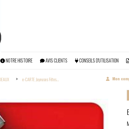
NOTRE HISTOIRE
AVIS CLIENTS
CONSEILS D'UTILISATION
ERTS POUR TOUTE COMMANDE SUPERIEURE à 99€ (Hors abonneme
Mon com
ADEAUX
e-CARTE Joyeuses Fêtes...
M