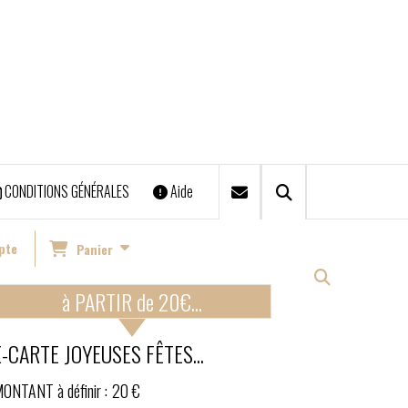
CONDITIONS GÉNÉRALES
Aide
nts & Chronopost)
pte
Panier
à PARTIR de 20€...
E-CARTE JOYEUSES FÊTES...
ONTANT à définir :
20 €