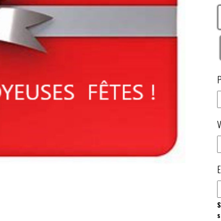
P
V
E
S
s