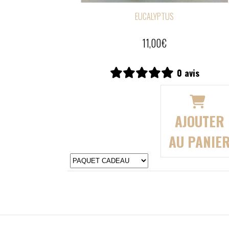
EUCALYPTUS
19,00
€
avis
0 avis
JOUTER
AJOUTER
 PANIER
AU PANIE