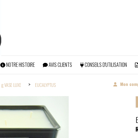
NOTRE HISTOIRE
AVIS CLIENTS
CONSEILS D'UTILISATION
ERTS POUR TOUTE COMMANDE SUPERIEURE à 99€ (Hors abonneme
Mon com
 g VASE LUXE
EUCALYPTUS
R