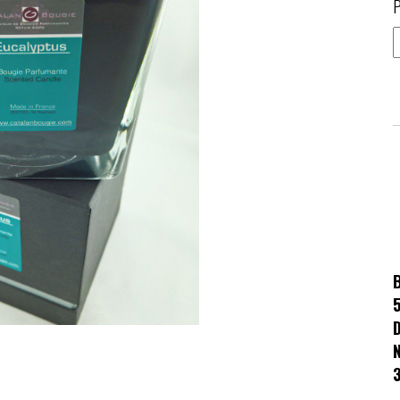
P
5
D
N