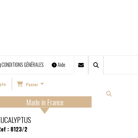
CONDITIONS GÉNÉRALES
Aide
nts & Chronopost)
pte
Panier
Made in France
EUCALYPTUS
ef :
8123/2