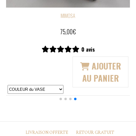
11,00
€
0 avis
R
AJOUTER
R
AU PANIER
LIVRAISON OFFERTE
RETOUR
GRATUIT