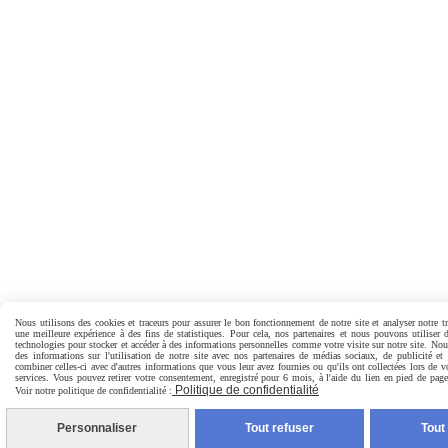
Nous utilisons des cookies et traceurs pour assurer le bon fonctionnement de notre site et analyser notre tr
une meilleure expérience à des fins de statistiques. Pour cela, nos partenaires et nous pouvons utiliser 
technologies pour stocker et accéder à des informations personnelles comme votre visite sur notre site. No
des informations sur l'utilisation de notre site avec nos partenaires de médias sociaux, de publicité et
combiner celles-ci avec d'autres informations que vous leur avez fournies ou qu'ils ont collectées lors de vo
services. Vous pouvez retirer votre consentement, enregistré pour 6 mois, à l'aide du lien en pied de pa
Politique de confidentialité
Voir notre politique de confidentialité :
Personnaliser
Tout refuser
Tout