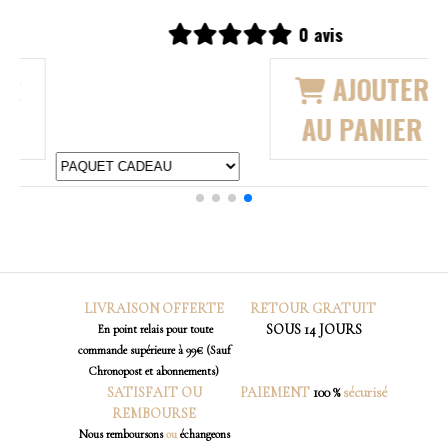
is
2 avis
AJOUTER
AJ
 PANIER
AU PA
LIVRAISON OFFERTE
RETOUR
GRATUIT
SOUS 14 JOURS
En point relais pour toute
commande supérieure à 99€ (Sauf
Chronopost et abonnements)
SATISFAIT OU
PAIEMENT
100 %
sécurisé
REMBOURSE
Nous
remboursons
ou
échangeons