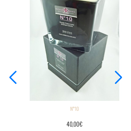
N°10
19,00
€