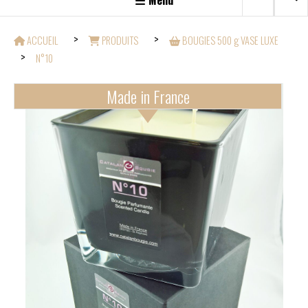
Menu
ACCUEIL
PRODUITS
BOUGIES 500 g VASE LUXE
N°10
Made in France