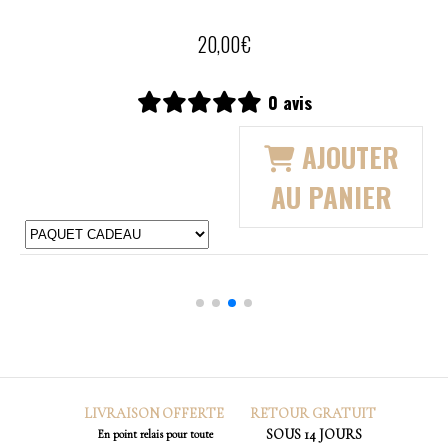
CANNELLE ORANGE
75,00
€
is
0 avis
AJOUTER
AJ
 PANIER
au PA
LIVRAISON OFFERTE
RETOUR
GRATUIT
SOUS 14 JOURS
En point relais pour toute