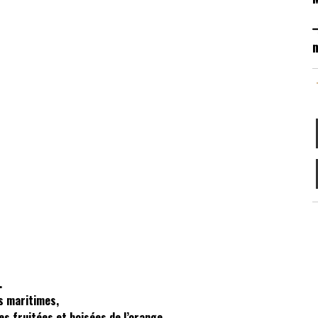
m
.
s maritimes,
es fruitées et boisées de l’orange