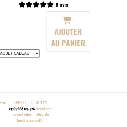
1 avis
0 avis
AJOUTER
AJOU
AU PANIER
AU PA
risé
SERVICE CLIENTS
+33(0)668 109 326
Appel non
surtaxé (9h00 - 18h00 du
lundi au samedi).