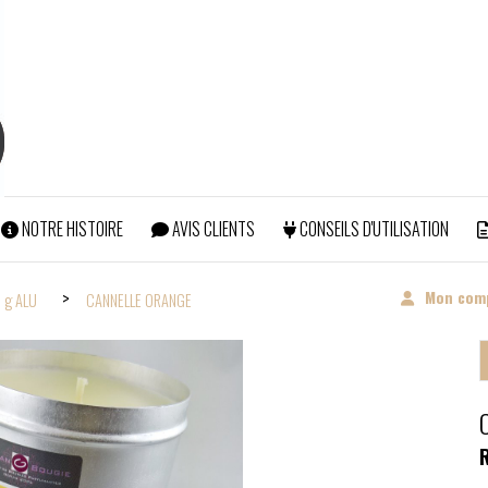
NOTRE HISTOIRE
AVIS CLIENTS
CONSEILS D'UTILISATION
ERTS POUR TOUTE COMMANDE SUPERIEURE à 99€ (Hors abonneme
Mon com
 g ALU
CANNELLE ORANGE
R