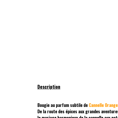
Description
Bougie au parfum subtile de
Cannelle Orange
De la route des épices aux grandes aventure
le mariage harmonieux de la cannelle aux not