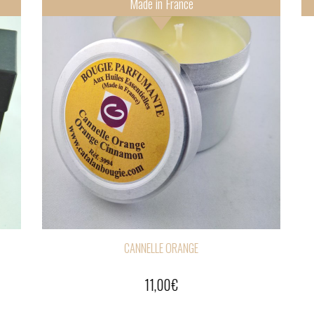
Made in France
Made in Fra
CANNELLE OR
CANNELLE ORANGE
19,00
€
75,00
€