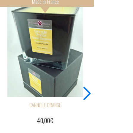
nce
Made in France
ANGE
CANNELLE ORANGE
11,00
€