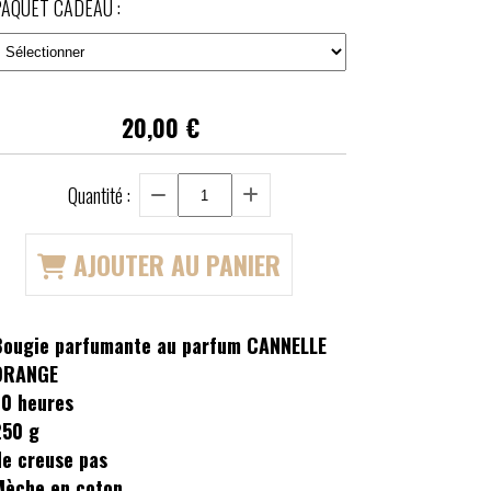
AQUET CADEAU :
20,00
€
Quantité :
AJOUTER AU PANIER
Bougie parfumante au parfum CANNELLE
ORANGE
70 heures
250 g
Ne creuse pas
Mèche en coton