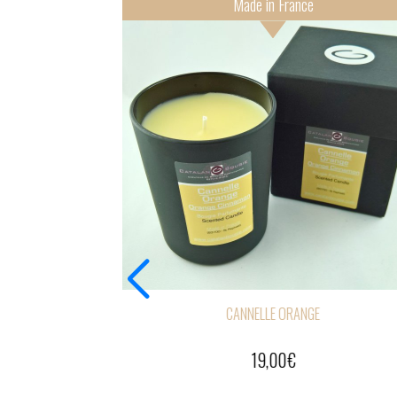
Made in France
CANNELLE ORANGE
40,00
€