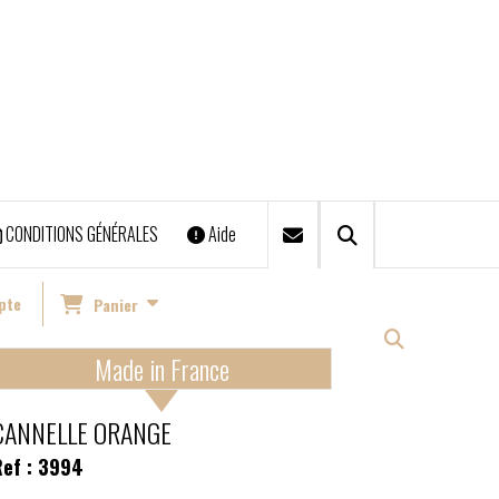
CONDITIONS GÉNÉRALES
Aide
nts & Chronopost)
pte
Panier
Made in France
CANNELLE ORANGE
ef :
3994